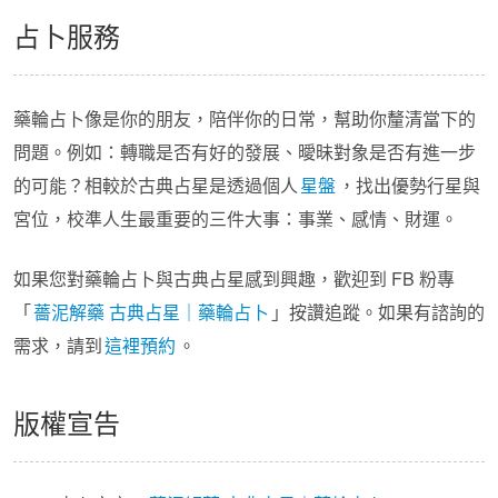
占卜服務
藥輪占卜像是你的朋友，陪伴你的日常，幫助你釐清當下的
問題。例如：轉職是否有好的發展、曖昧對象是否有進一步
的可能？相較於古典占星是透過個人
星盤
，找出優勢行星與
宮位，校準人生最重要的三件大事：事業、感情、財運。
如果您對藥輪占卜與古典占星感到興趣，歡迎到 FB 粉專
「
薔泥解藥 古典占星｜藥輪占卜
」按讚追蹤。如果有諮詢的
需求，請到
這裡預約
。
版權宣告