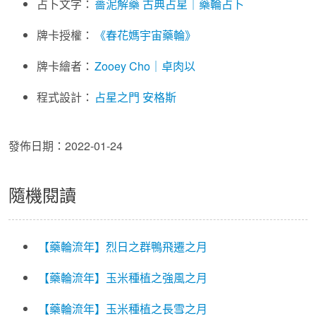
占卜文字：
薔泥解藥 古典占星｜藥輪占卜
牌卡授權：
《春花媽宇宙藥輪》
牌卡繪者：
Zooey Cho｜卓肉以
程式設計：
占星之門
安格斯
發佈日期：2022-01-24
隨機閱讀
【藥輪流年】烈日之群鴨飛遷之月
【藥輪流年】玉米種植之強風之月
【藥輪流年】玉米種植之長雪之月