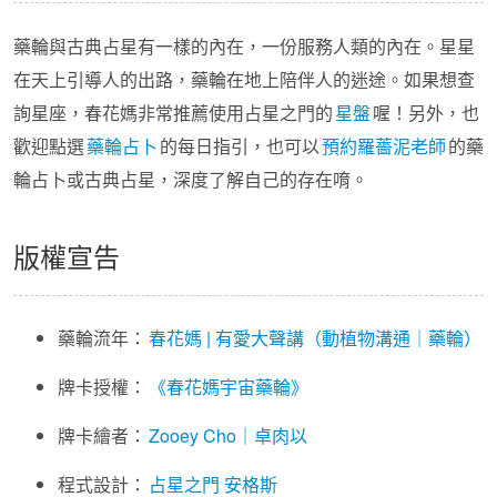
藥輪與古典占星有一樣的內在，一份服務人類的內在。星星
在天上引導人的出路，藥輪在地上陪伴人的迷途。如果想查
詢星座，春花媽非常推薦使用占星之門的
星盤
喔！另外，也
歡迎點選
藥輪占卜
的每日指引，也可以
預約羅薔泥老師
的藥
輪占卜或古典占星，深度了解自己的存在唷。
版權宣告
藥輪流年：
春花媽 | 有愛大聲講（動植物溝通｜藥輪）
牌卡授權：
《春花媽宇宙藥輪》
牌卡繪者：
Zooey Cho｜卓肉以
程式設計：
占星之門
安格斯