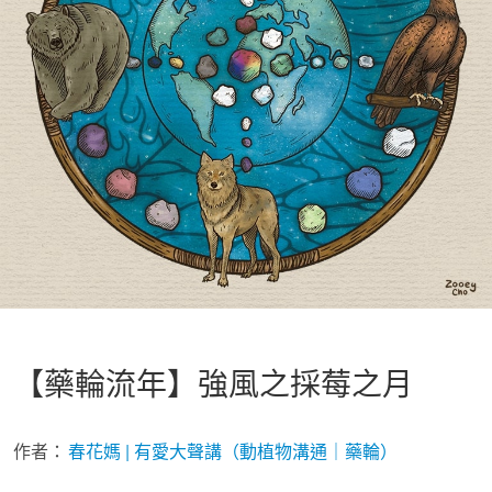
【藥輪流年】強風之採莓之月
作者：
春花媽 | 有愛大聲講（動植物溝通｜藥輪）