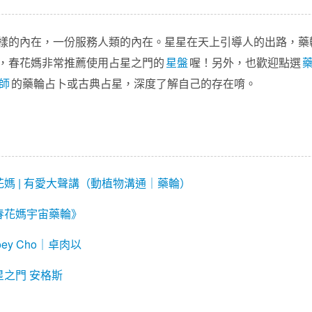
樣的內在，一份服務人類的內在。星星在天上引導人的出路，藥
，春花媽非常推薦使用占星之門的
星盤
喔！另外，也歡迎點選
師
的藥輪占卜或古典占星，深度了解自己的存在唷。
花媽 | 有愛大聲講（動植物溝通｜藥輪）
春花媽宇宙藥輪》
oey Cho｜卓肉以
星之門
安格斯