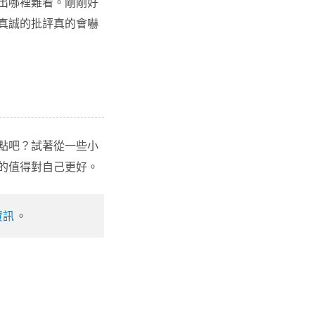
出哪裡難看。剛剛好
真誠的批評真的會嚇
點吧？試著從一些小
的值得對自己更好。
資訊
。