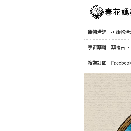
寵物溝通
📣
寵物溝
宇宙藥輪
藥輪占卜
按讚訂閱
Faceboo