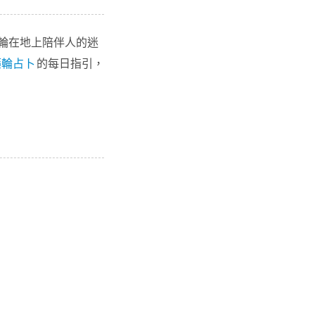
輪在地上陪伴人的迷
藥輪占卜
的每日指引，