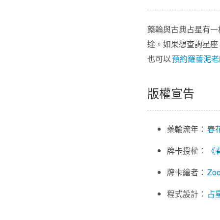
藥輪與古典占星有一
途。如果想查詢星座
也可以
預約羅薔泥老
版權宣告
藥輪流年：
春
牌卡授權：
《
牌卡繪者：
Zo
程式設計：
占