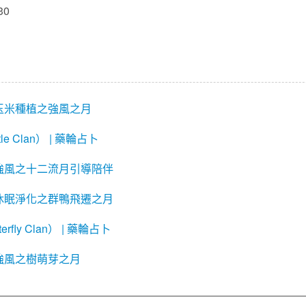
30
玉米種植之強風之月
e Clan） | 藥輪占卜
強風之十二流月引導陪伴
休眠淨化之群鴨飛遷之月
rfly Clan） | 藥輪占卜
強風之樹萌芽之月