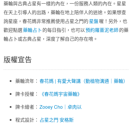
藥輪與古典占星有一樣的內在，一份服務人類的內在。星星
在天上引導人的出路，藥輪在地上陪伴人的迷途。如果想查
詢星座，春花媽非常推薦使用占星之門的
星盤
喔！另外，也
歡迎點選
藥輪占卜
的每日指引，也可以
預約羅薔泥老師
的藥
輪占卜或古典占星，深度了解自己的存在唷。
版權宣告
藥輪流年：
春花媽 | 有愛大聲講（動植物溝通｜藥輪）
牌卡授權：
《春花媽宇宙藥輪》
牌卡繪者：
Zooey Cho｜卓肉以
程式設計：
占星之門
安格斯