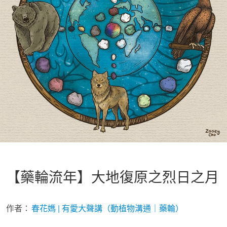
【藥輪流年】大地復原之烈日之月
作者：
春花媽 | 有愛大聲講（動植物溝通｜藥輪）