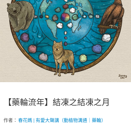
【藥輪流年】結凍之結凍之月
作者：
春花媽 | 有愛大聲講（動植物溝通｜藥輪）