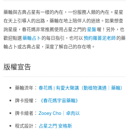
藥輪與古典占星有一樣的內在，一份服務人類的內在。星星
在天上引導人的出路，藥輪在地上陪伴人的迷途。如果想查
詢星座，春花媽非常推薦使用占星之門的
星盤
喔！另外，也
歡迎點選
藥輪占卜
的每日指引，也可以
預約羅薔泥老師
的藥
輪占卜或古典占星，深度了解自己的存在唷。
版權宣告
藥輪流年：
春花媽 | 有愛大聲講（動植物溝通｜藥輪）
牌卡授權：
《春花媽宇宙藥輪》
牌卡繪者：
Zooey Cho｜卓肉以
程式設計：
占星之門
安格斯