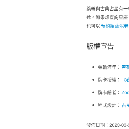
藥輪與古典占星有一
途。如果想查詢星座
也可以
預約羅薔泥老
版權宣告
藥輪流年：
春
牌卡授權：
《
牌卡繪者：
Zo
程式設計：
占
發佈日期：2023-03-