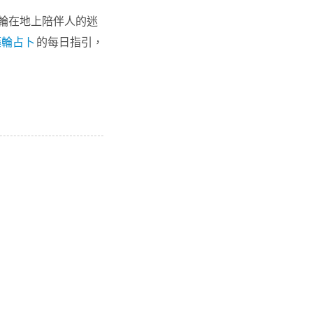
輪在地上陪伴人的迷
藥輪占卜
的每日指引，