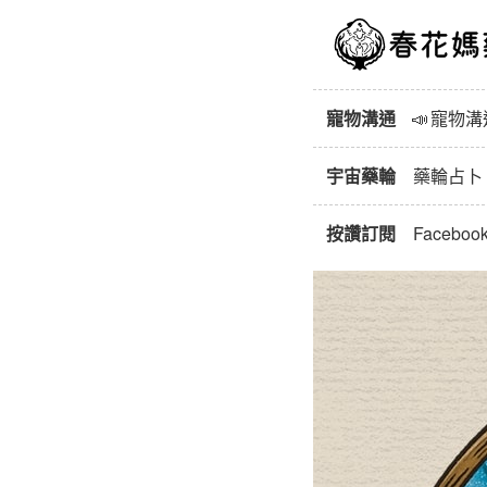
寵物溝通
📣
寵物溝
宇宙藥輪
藥輪占卜
按讚訂閱
Faceboo