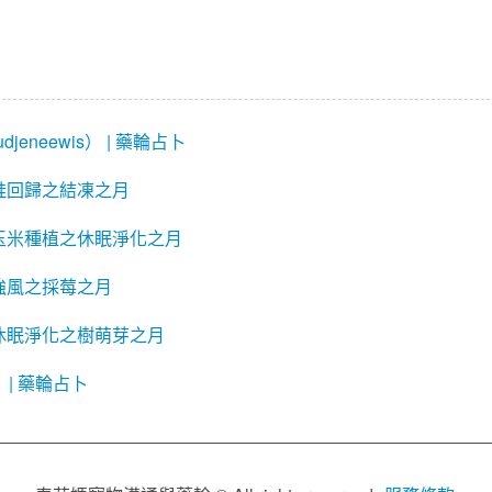
djeneewis） | 藥輪占卜
蛙回歸之結凍之月
玉米種植之休眠淨化之月
強風之採莓之月
休眠淨化之樹萌芽之月
） | 藥輪占卜