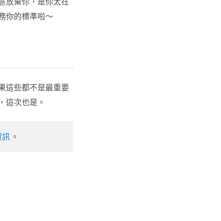
意放棄你，是你太在
務你的標準啦～
果這些都不是最重要
，這次也是。
資訊
。