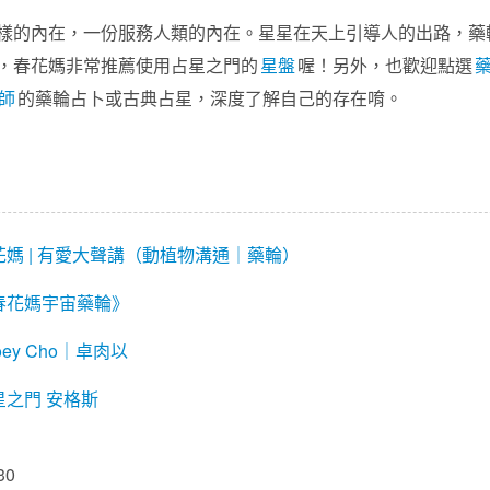
樣的內在，一份服務人類的內在。星星在天上引導人的出路，藥
，春花媽非常推薦使用占星之門的
星盤
喔！另外，也歡迎點選
師
的藥輪占卜或古典占星，深度了解自己的存在唷。
花媽 | 有愛大聲講（動植物溝通｜藥輪）
春花媽宇宙藥輪》
oey Cho｜卓肉以
星之門
安格斯
30